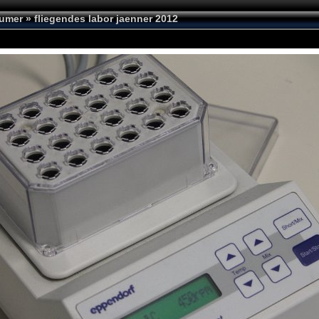
aumer
»
fliegendes labor jaenner 2012